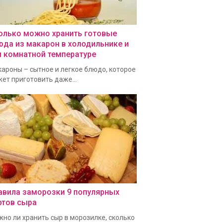
олько можно хранить готовые
юда из макарон в холодильнике и
и комнатной температуре
ароны – сытное и легкое блюдо, которое
ет приготовить даже...
авила заморозки 9 популярных
ртов сыра
но ли хранить сыр в морозилке, сколько