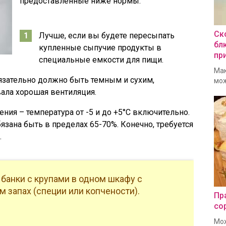
предоставленные ниже нормы:
Ск
Лучше, если вы будете пересыпать
бл
купленные сыпучие продукты в
пр
специальные емкости для пищи.
Мак
язательно должно быть темным и сухим,
мож
вала хорошая вентиляция.
ия – температура от -5 и до +5°С включительно.
язана быть в пределах 65-70%. Конечно, требуется
.
 банки с крупами в одном шкафу с
м запах (специи или копчености).
Пр
со
Мож