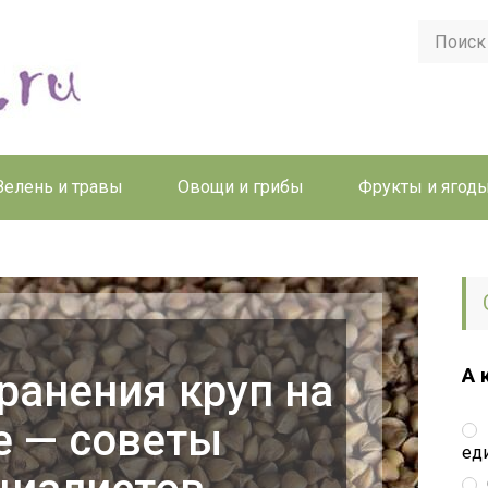
Зелень и травы
Овощи и грибы
Фрукты и ягод
А 
ранения круп на
е — советы
ед