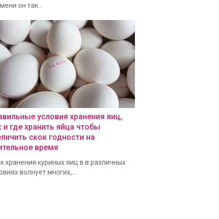
мени он так...
авильные условия хранения яиц,
к и где хранить яйца чтобы
еличить скок годности на
ительное время
к хранения куриных яиц в в различных
овиях волнует многих,...