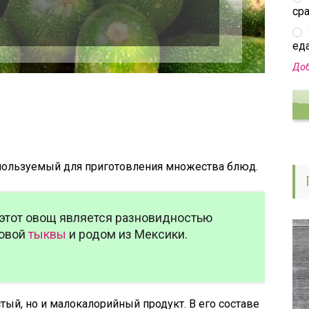
ср
еда
Доб
спользуемый для приготовления множества блюд.
о этот овощ является разновидностью
товой
тыквы
и родом из Мексики.
тый, но и малокалорийный продукт. В его составе