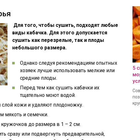
рья
Для того, чтобы сушить, подходят любые
виды кабачка. Для этого допускается
сушить как перезрелые, так и плоды
небольшого размера.
Однако следуя рекомендациям опытных
5 
хозяек лучше использовать мелкие или
мо
средние плоды.
ус
Перед тем как сушить кабачки их
Сов
тщательно моют водой.
поз
кру
 слой кожи и удаляют плодоножку.
ем мякоть и семечки.
кружочков до размера в 1 – 2 см.
ь сразу или подвергнуть предварительной,