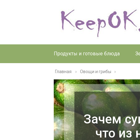
Продукты и готовые блюда
З
Главная
›
Овощи и грибы
Зачем су
что из 