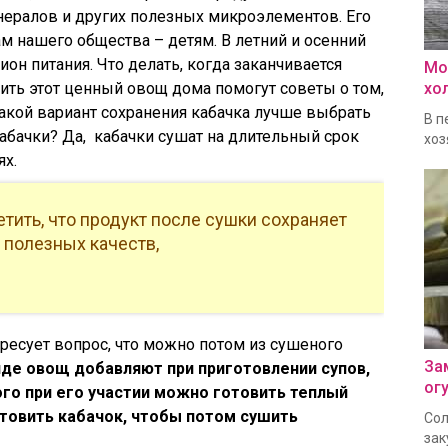
нералов и других полезных микроэлементов. Его
 нашего общества – детям. В летний и осенний
он питания. Что делать, когда заканчивается
Мо
хо
нить этот ценный овощ дома помогут советы о том,
Какой вариант сохранения кабачка лучше выбрать
В п
абачки? Да, кабачки сушат на длительный срок
хоз
ях.
етить, что продукт после сушки сохраняет
 полезных качеств,
ересует вопрос, что можно потом из сушеного
За
де овощ добавляют при приготовлении супов,
ог
того при его участии можно готовить теплый
отовить кабачок, чтобы потом сушить
Сол
зак