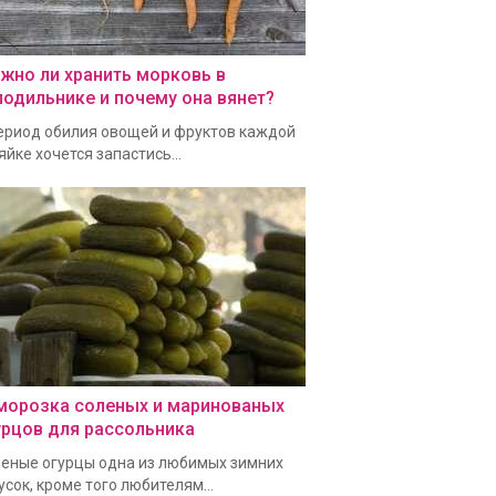
жно ли хранить морковь в
лодильнике и почему она вянет?
ериод обилия овощей и фруктов каждой
яйке хочется запастись...
морозка соленых и маринованых
урцов для рассольника
еные огурцы одна из любимых зимних
усок, кроме того любителям...