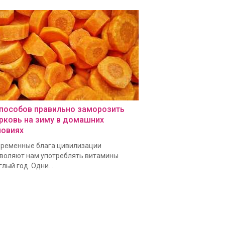
способов правильно заморозить
рковь на зиму в домашних
ловиях
ременные блага цивилизации
воляют нам употреблять витамины
глый год. Одни...