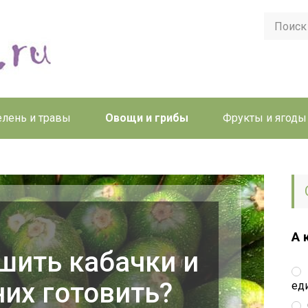
елень и травы
Овощи и грибы
Фрукты и ягоды
А 
шить кабачки и
них готовить?
ед