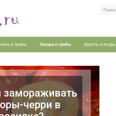
елень и травы
Овощи и грибы
Фрукты и ягоды
 замораживать
оры-черри в