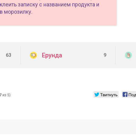
аклеить записку с названием продукта и
 в морозилку.
Ерунда
63
9
Твитнуть
Под
7
из 5)