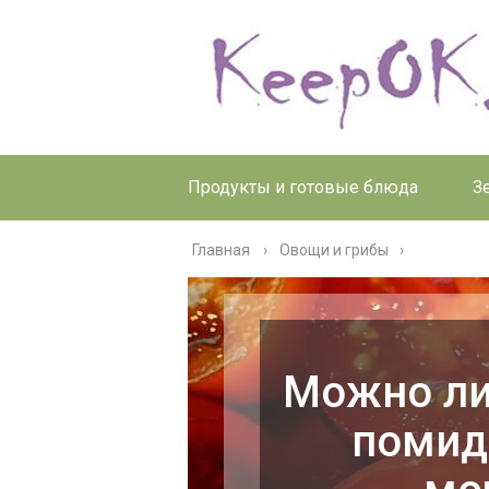
Продукты и готовые блюда
З
Главная
›
Овощи и грибы
Можно ли
помид